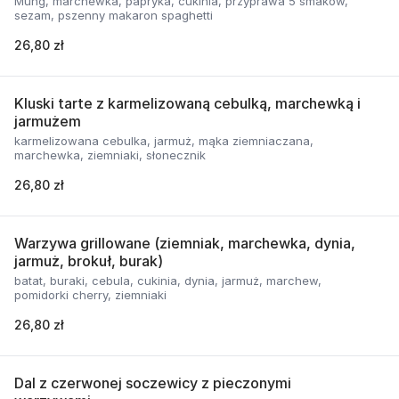
Mung, marchewka, papryka, cukinia, przyprawa 5 smaków,
sezam, pszenny makaron spaghetti
26,80 zł
Kluski tarte z karmelizowaną cebulką, marchewką i
jarmużem
karmelizowana cebulka, jarmuż, mąka ziemniaczana,
marchewka, ziemniaki, słonecznik
26,80 zł
Warzywa grillowane (ziemniak, marchewka, dynia,
jarmuż, brokuł, burak)
batat, buraki, cebula, cukinia, dynia, jarmuż, marchew,
pomidorki cherry, ziemniaki
26,80 zł
Dal z czerwonej soczewicy z pieczonymi