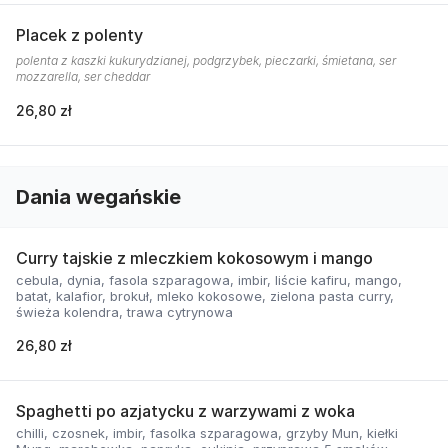
Placek z polenty
polenta z kaszki kukurydzianej, podgrzybek, pieczarki, śmietana, ser
mozzarella, ser cheddar
26,80 zł
Dania wegańskie
Curry tajskie z mleczkiem kokosowym i mango
cebula, dynia, fasola szparagowa, imbir, liście kafiru, mango,
batat, kalafior, brokuł, mleko kokosowe, zielona pasta curry,
świeża kolendra, trawa cytrynowa
26,80 zł
Spaghetti po azjatycku z warzywami z woka
chilli, czosnek, imbir, fasolka szparagowa, grzyby Mun, kiełki