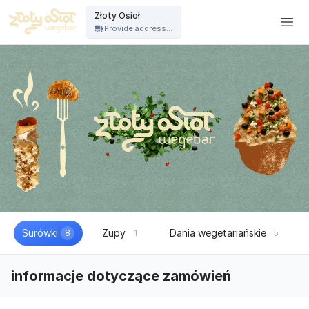
Złoty Osioł - Złoty Osioł
Złoty Osioł
Provide address...
Surówki
Zupy
Dania wegetariańskie
8
1
5
informacje dotyczące zamówień