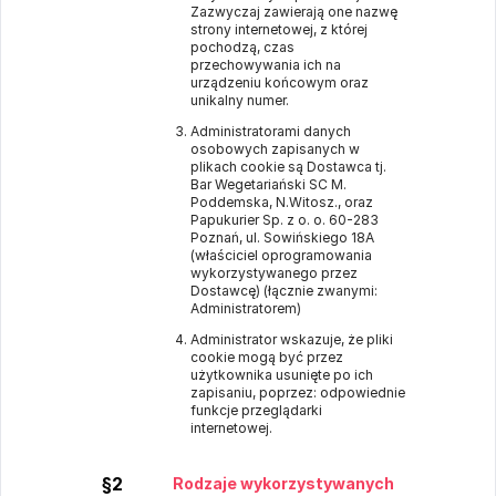
Zazwyczaj zawierają one nazwę
strony internetowej, z której
pochodzą, czas
przechowywania ich na
urządzeniu końcowym oraz
unikalny numer.
Administratorami danych
osobowych zapisanych w
plikach cookie są Dostawca tj.
Bar Wegetariański SC M.
Poddemska, N.Witosz., oraz
Papukurier Sp. z o. o. 60-283
Poznań, ul. Sowińskiego 18A
(właściciel oprogramowania
wykorzystywanego przez
Dostawcę) (łącznie zwanymi:
Administratorem)
Administrator wskazuje, że pliki
cookie mogą być przez
użytkownika usunięte po ich
zapisaniu, poprzez: odpowiednie
funkcje przeglądarki
internetowej.
§2
Rodzaje wykorzystywanych