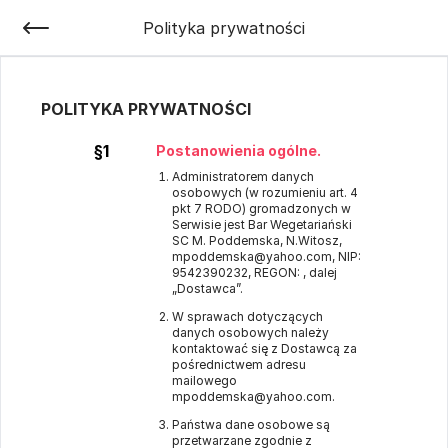
Polityka prywatności
POLITYKA PRYWATNOŚCI
§1
Postanowienia ogólne.
Administratorem danych
osobowych (w rozumieniu art. 4
pkt 7 RODO) gromadzonych w
Serwisie jest Bar Wegetariański
SC M. Poddemska, N.Witosz,
mpoddemska@yahoo.com, NIP:
9542390232, REGON: , dalej
„Dostawca”.
W sprawach dotyczących
danych osobowych należy
kontaktować się z Dostawcą za
pośrednictwem adresu
mailowego
mpoddemska@yahoo.com.
Państwa dane osobowe są
przetwarzane zgodnie z