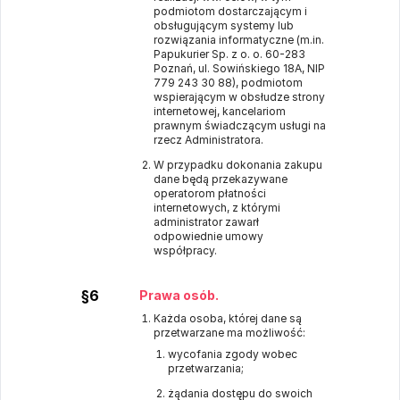
podmiotom dostarczającym i
obsługującym systemy lub
rozwiązania informatyczne (m.in.
Papukurier Sp. z o. o. 60-283
Poznań, ul. Sowińskiego 18A, NIP
779 243 30 88), podmiotom
wspierającym w obsłudze strony
internetowej, kancelariom
prawnym świadczącym usługi na
rzecz Administratora.
W przypadku dokonania zakupu
dane będą przekazywane
operatorom płatności
internetowych, z którymi
administrator zawarł
odpowiednie umowy
współpracy.
§6
Prawa osób.
Każda osoba, której dane są
przetwarzane ma możliwość:
wycofania zgody wobec
przetwarzania;
żądania dostępu do swoich