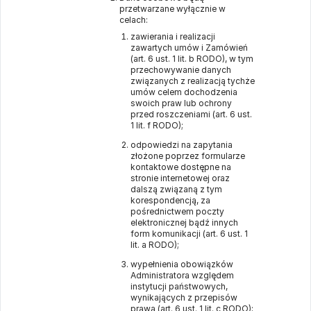
przetwarzane wyłącznie w
celach:
zawierania i realizacji
zawartych umów i Zamówień
(art. 6 ust. 1 lit. b RODO), w tym
przechowywanie danych
związanych z realizacją tychże
umów celem dochodzenia
swoich praw lub ochrony
przed roszczeniami (art. 6 ust.
1 lit. f RODO);
odpowiedzi na zapytania
złożone poprzez formularze
kontaktowe dostępne na
stronie internetowej oraz
dalszą związaną z tym
korespondencją, za
pośrednictwem poczty
elektronicznej bądź innych
form komunikacji (art. 6 ust. 1
lit. a RODO);
wypełnienia obowiązków
Administratora względem
instytucji państwowych,
wynikających z przepisów
prawa (art. 6 ust. 1 lit. c RODO);