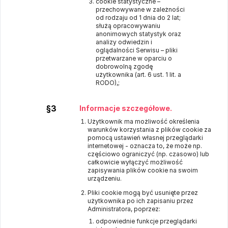
cookie statystyczne –
przechowywane w zależności
od rodzaju od 1 dnia do 2 lat;
służą opracowywaniu
anonimowych statystyk oraz
analizy odwiedzin i
oglądalności Serwisu – pliki
przetwarzane w oparciu o
dobrowolną zgodę
użytkownika (art. 6 ust. 1 lit. a
RODO),;
§3
Informacje szczegółowe.
Użytkownik ma możliwość określenia
warunków korzystania z plików cookie za
pomocą ustawień własnej przeglądarki
internetowej - oznacza to, że może np.
częściowo ograniczyć (np. czasowo) lub
całkowicie wyłączyć możliwość
zapisywania plików cookie na swoim
urządzeniu.
Pliki cookie mogą być usunięte przez
użytkownika po ich zapisaniu przez
Administratora, poprzez:
odpowiednie funkcje przeglądarki