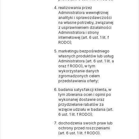
realizowania przez
Administratora wewnętrznej
analityki i sprawozdawczości
na własne potrzeby, związanej
z usprawnieniem działalności
Administratora i strony
internetowej (art. 6 ust. 1 lit. f
RODO);
marketingu bezpośredniego
własnych produktów lub usług
Administratora (art. 6 ust. 1 lit. a
oraz f RODO), w tym
wykorzystanie danych
zgromadzonych celem
przedstawienia oferty;
badania satysfakcji klienta, w
tym zbierania ocen i opinii po
wykonanej dostawie oraz
przydzielanie rabatów za
wzięcie udziału w badania (art.
6 ust. 1 lit. f RODO);
dochodzenia swoich praw lub
ochrony przed roszczeniami
(art. 6 ust. 1 lit. f RODO).