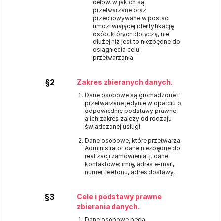
celów, w jakich są
przetwarzane oraz
przechowywane w postaci
umożliwiającej identyfikację
osób, których dotyczą, nie
dłużej niż jest to niezbędne do
osiągnięcia celu
przetwarzania.
§2
Zakres zbieranych danych.
Dane osobowe są gromadzone i
przetwarzane jedynie w oparciu o
odpowiednie podstawy prawne,
a ich zakres zależy od rodzaju
świadczonej usługi.
Dane osobowe, które przetwarza
Administrator dane niezbędne do
realizacji zamówienia tj. dane
kontaktowe: imię, adres e-mail,
numer telefonu, adres dostawy.
§3
Cele i podstawy prawne
zbierania danych.
Dane osobowe będą