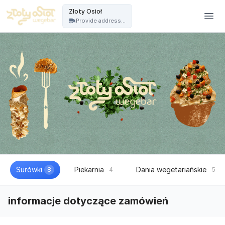
Złoty Osioł - Złoty Osioł
Złoty Osioł
Provide address...
Surówki
Piekarnia
Dania wegetariańskie
8
4
5
informacje dotyczące zamówień