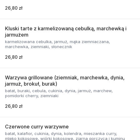
26,80 zł
Kluski tarte z karmelizowaną cebulką, marchewką i
jarmużem
karmelizowana cebulka, jarmuż, mąka ziemniaczana,
marchewka, ziemniaki, słonecznik
26,80 zł
Warzywa grillowane (ziemniak, marchewka, dynia,
jarmuż, brokuł, burak)
batat, buraki, cebula, cukinia, dynia, jarmuż, marchew,
pomidorki cherry, ziemniaki
26,80 zł
Czerwone curry warzywne
batat, kalafior, cukinia, dynia, kolendra, mieszanka curry,
mleko kokosowe, wiórki kokosowe, ziarna gorczyca i kuminu