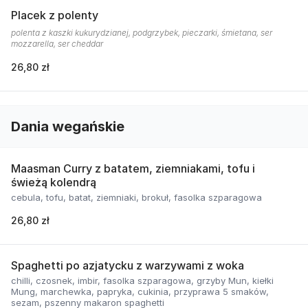
Placek z polenty
polenta z kaszki kukurydzianej, podgrzybek, pieczarki, śmietana, ser
mozzarella, ser cheddar
26,80 zł
Dania wegańskie
Maasman Curry z batatem, ziemniakami, tofu i
świeżą kolendrą
cebula, tofu, batat, ziemniaki, brokuł, fasolka szparagowa
26,80 zł
Spaghetti po azjatycku z warzywami z woka
chilli, czosnek, imbir, fasolka szparagowa, grzyby Mun, kiełki
Mung, marchewka, papryka, cukinia, przyprawa 5 smaków,
sezam, pszenny makaron spaghetti