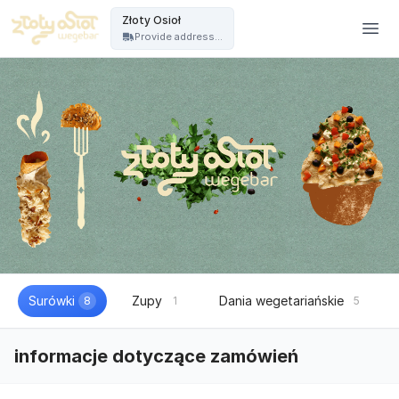
Złoty Osioł - Złoty Osioł
Złoty Osioł
Provide address...
Surówki
Zupy
Dania wegetariańskie
8
1
5
informacje dotyczące zamówień