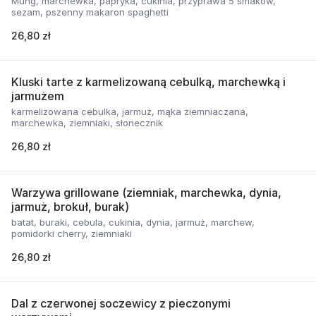
Mung, marchewka, papryka, cukinia, przyprawa 5 smaków,
sezam, pszenny makaron spaghetti
26,80 zł
Kluski tarte z karmelizowaną cebulką, marchewką i
jarmużem
karmelizowana cebulka, jarmuż, mąka ziemniaczana,
marchewka, ziemniaki, słonecznik
26,80 zł
Warzywa grillowane (ziemniak, marchewka, dynia,
jarmuż, brokuł, burak)
batat, buraki, cebula, cukinia, dynia, jarmuż, marchew,
pomidorki cherry, ziemniaki
26,80 zł
Dal z czerwonej soczewicy z pieczonymi