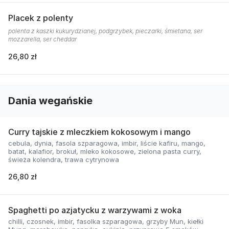
Placek z polenty
polenta z kaszki kukurydzianej, podgrzybek, pieczarki, śmietana, ser
mozzarella, ser cheddar
26,80 zł
Dania wegańskie
Curry tajskie z mleczkiem kokosowym i mango
cebula, dynia, fasola szparagowa, imbir, liście kafiru, mango,
batat, kalafior, brokuł, mleko kokosowe, zielona pasta curry,
świeża kolendra, trawa cytrynowa
26,80 zł
Spaghetti po azjatycku z warzywami z woka
chilli, czosnek, imbir, fasolka szparagowa, grzyby Mun, kiełki